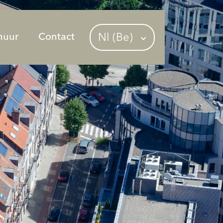
huur
Contact
Nl (Be)