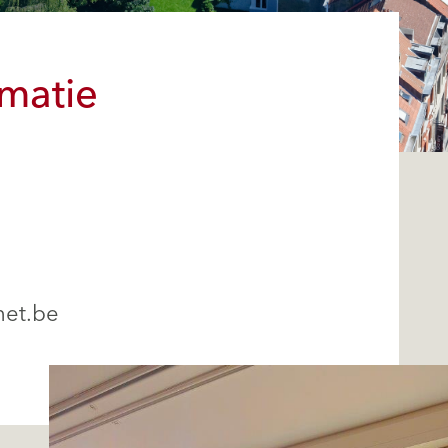
rmatie
net.be