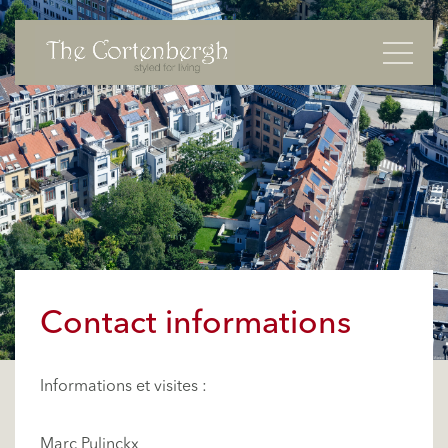
Basculer
Contact informations
Informations et visites :
Marc Pulinckx